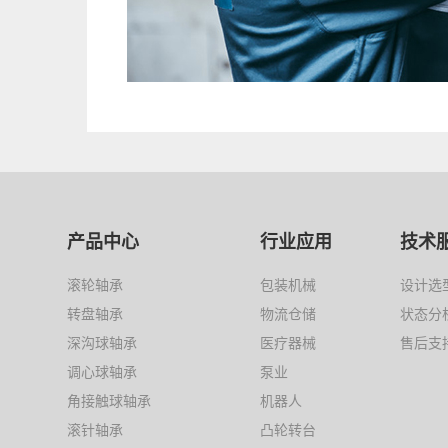
产品中心
行业应用
技术
滚轮轴承
包装机械
设计选
转盘轴承
物流仓储
状态分
深沟球轴承
医疗器械
售后支
调心球轴承
泵业
角接触球轴承
机器人
滚针轴承
凸轮转台