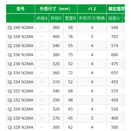
型号
外型尺寸（mm）
r1.2
额定载荷（
内径d
外径D
宽度B
外形尺寸/倒角
动态Cr
静态
QJ 240 N2MA
-
360
58
4
540
9
QJ 338 N2MA
-
400
78
5
702
11
QJ 238 N2MA
-
340
55
4
510
8
QJ 336 N2MA
-
380
75
4
680
1
QJ 236 N2MA
-
320
52
4
475
7
QJ 334 N2MA
-
360
72
4
655
1
QJ 234 N2MA
-
310
52
4
455
7
QJ 332 N2MA
-
340
68
4
570
8
QJ 232 N2MA
-
290
48
3
450
6
QJ 330 N2MA
-
320
65
4
530
7
QJ 230 N2MA
-
270
45
3
400
5
QJ 328 N2MA
-
300
62
4
500
6