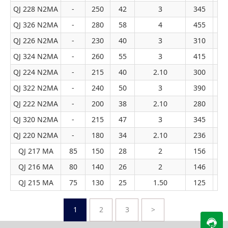
QJ 228 N2MA
-
250
42
3
345
4
QJ 326 N2MA
-
280
58
4
455
6
QJ 226 N2MA
-
230
40
3
310
4
QJ 324 N2MA
-
260
55
3
415
5
QJ 224 N2MA
-
215
40
2.10
300
3
QJ 322 N2MA
-
240
50
3
390
4
QJ 222 N2MA
-
200
38
2.10
280
3
QJ 320 N2MA
-
215
47
3
345
4
QJ 220 N2MA
-
180
34
2.10
236
2
QJ 217 MA
85
150
28
2
156
1
QJ 216 MA
80
140
26
2
146
1
QJ 215 MA
75
130
25
1.50
125
1
1
2
3
>