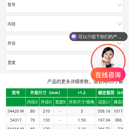
型号
内径
可以介绍下你们的产品么？
外径
宽度
产品的更多详细参数，请咨询KIS了解
型号
外型尺寸（mm）
r1.2
额定载荷（kN）
内径d
外径D
宽度B
外形尺寸/倒角
动态Cr
静态Cor
54420 M
80
210
-
3
356.16
1017.60
54317
70
150
-
1.50
167.04
388.80
54416 M
65
170
-
2.10
294.72
720