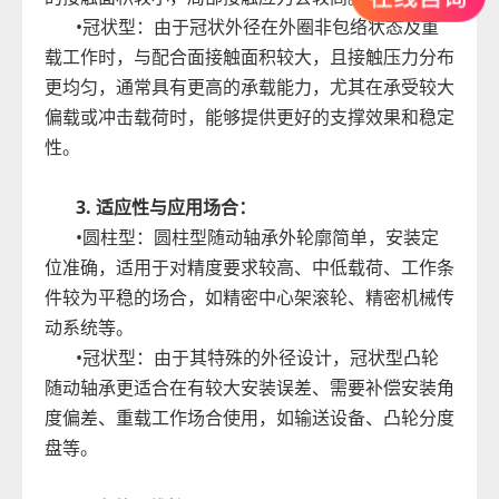
•冠状型：由于冠状外径
在外圈非包络状态及重
载工作时，
与配合面接触面积较大，且接触压力分布
更均匀，通常具有更高的承载能力，尤其在承受较大
偏载或冲击载荷时，能够提供更好的支撑效果和稳定
性。
3. 适应性与应用场合：
•圆柱型：圆柱型随动
轴承外轮廓简单
，安装定
位
准确
，适用于对精度要求
较高
、
中低载荷、
工作条
件较为平稳的场合，如
精密中心架滚轮
、
精密
机械传
动系统等。
•冠状型：由于其特殊的外径设计，冠状型凸轮
随动轴承
更适合在有较大安装误差、需要补偿
安装角
度偏差
、
重载工作
场合使用，如输送设备
、凸轮分度
盘
等。